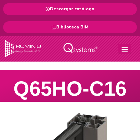
Descargar catálogo
Biblioteca BIM
Q65HO-C16