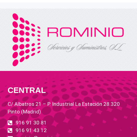
CENTRAL
C/ Albatros 21 – P. Industrial La Estación 28.320
Pinto (Madrid)
916 91 30 81
916 91 43 12