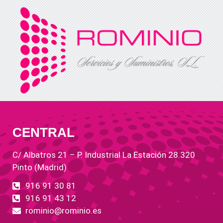
CENTRAL
C/ Albatros 21 – P. Industrial La Estación 28.320
Pinto (Madrid)
916 91 30 81
916 91 43 12
rominio@rominio.es